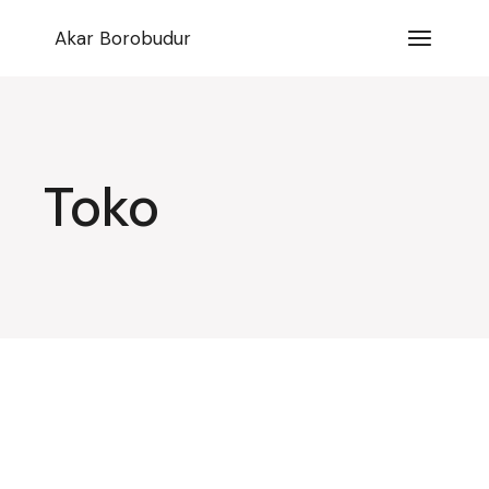
Lompat
ke
Akar Borobudur
konten
Toko