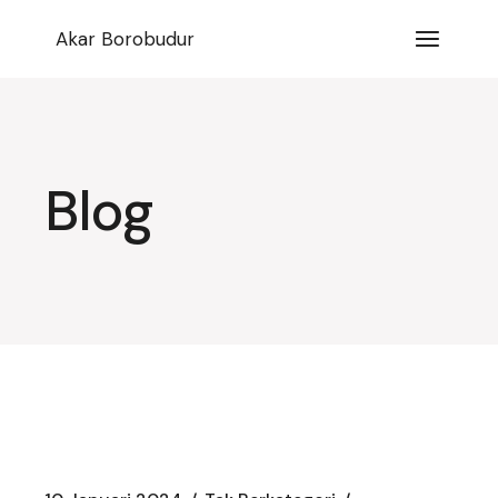
Lompat
ke
Akar Borobudur
konten
Blog