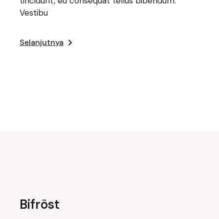
tincidunt, eu consequat tellus bibendum.
Vestibu
Selanjutnya
Bifröst