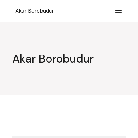
Lompat
ke
Akar Borobudur
konten
Akar Borobudur